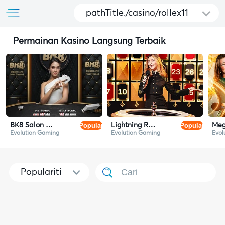
pathTitle./casino/rollex11
Permainan Kasino Langsung Terbaik
Popular
Popular
BK8 Salon Prive Baccarat
Lightning Roulette
Meg
Evolution Gaming
Evolution Gaming
Evol
Populariti