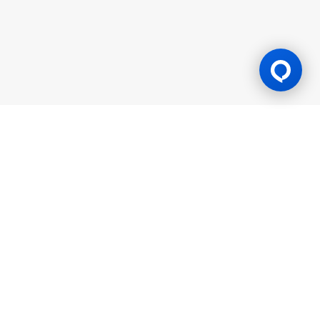
Lesen Permainan
BK8 diuruskan oleh Mettlemind Tech Ltd., nombor pendaftaran:
15779, dengan alamat berdaftar di Hamchako, Mutsamudu,
Pulau Autonomi Anjouan, Kesatuan Comoros. BK8 berlesen dan
dikawal selia oleh Kerajaan Pulau Autonomi Anjouan, Kesatuan