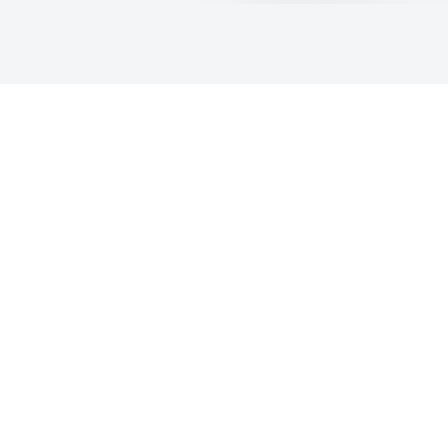
es
Information