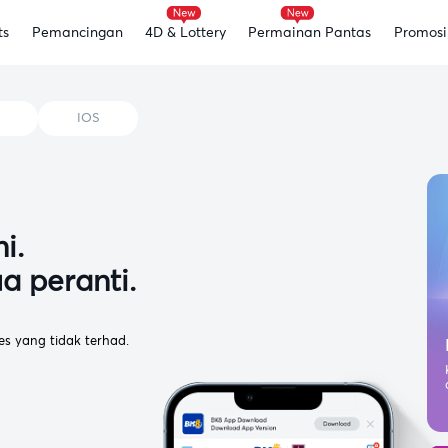
ts
Pemancingan
4D & Lottery
Permainan Pantas
Promosi
IOS
i.
 peranti.
es yang tidak terhad.