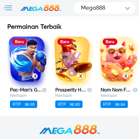
Mega888
Permainan Terbaik
Baru
Baru
Baru
Pac-Man's Glory
Prosperity Horse
Nom Nom Fat Cat
Nextspin
Nextspin
Nextspin
RTP
96.95
RTP
96.83
RTP
96.84