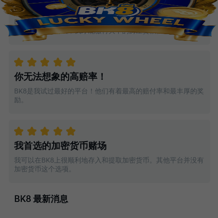
提款速度超快
BK8的提款速度超级快，我在15分钟内就成功提取奖金。多亏了
在BK8上赢到的钱，我才能缴付欠下的房屋贷款。
你无法想象的高赔率！
BK8是我试过最好的平台！他们有着最高的赔付率和最丰厚的奖
励。
我首选的加密货币赌场
我可以在BK8上很顺利地存入和提取加密货币。其他平台并没有
加密货币这个选项。
BK8 最新消息