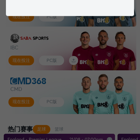
BK8 Sports
现在投注
PC版
IBC
现在投注
PC版
CMD
现在投注
PC版
热门赛事
足球
篮球
England - Premier League
21/08 - 07:00pm
England 