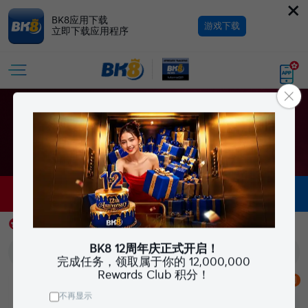
×
BK8应用下载
游戏下载
立即下载应用程序
现在加入
登入
更多
2026/27 英超赛季重磅回归！立即前往 BK8 Sports 投注，解锁专
BK8 12周年庆正式开启！
体育博彩
电子竞技
真人娱乐
老虎机
捕鱼
完成任务，领取属于你的 12,000,000
Rewards Club 积分！
热门
不再显示