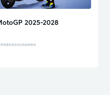
 MotoGP 2025-2028
摩罗联盟安茹安自治岛政府批准