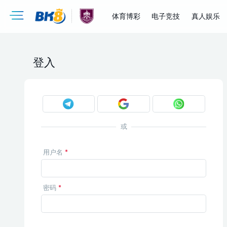
体育博彩
电子竞技
真人娱乐
登入
或
用户名
密码